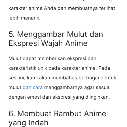
karakter anime Anda dan membuatnya terlihat
lebih menarik.
5. Menggambar Mulut dan
Ekspresi Wajah Anime
Mulut dapat memberikan ekspresi dan
karakteristik unik pada karakter anime. Pada
sesi ini, kami akan membahas berbagai bentuk
mulut
dan cara
menggambarnya agar sesuai
dengan emosi dan ekspresi yang diinginkan.
6. Membuat Rambut Anime
yang Indah