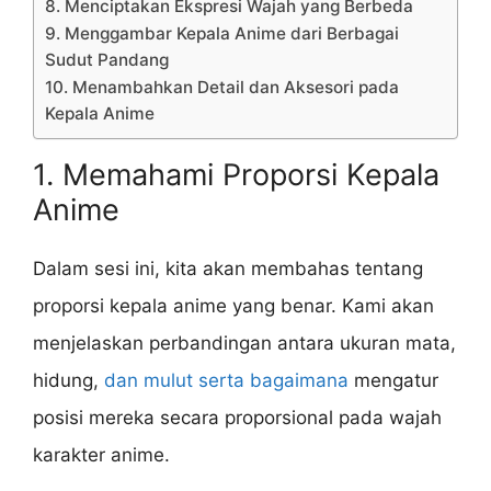
8. Menciptakan Ekspresi Wajah yang Berbeda
9. Menggambar Kepala Anime dari Berbagai
Sudut Pandang
10. Menambahkan Detail dan Aksesori pada
Kepala Anime
1. Memahami Proporsi Kepala
Anime
Dalam sesi ini, kita akan membahas tentang
proporsi kepala anime yang benar. Kami akan
menjelaskan perbandingan antara ukuran mata,
hidung,
dan mulut serta bagaimana
mengatur
posisi mereka secara proporsional pada wajah
karakter anime.