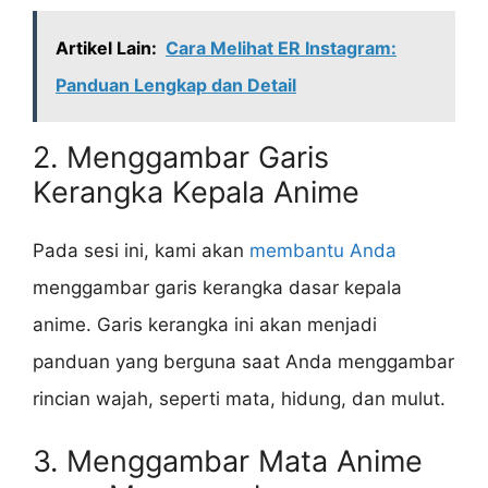
Artikel Lain:
Cara Melihat ER Instagram:
Panduan Lengkap dan Detail
2. Menggambar Garis
Kerangka Kepala Anime
Pada sesi ini, kami akan
membantu Anda
menggambar garis kerangka dasar kepala
anime. Garis kerangka ini akan menjadi
panduan yang berguna saat Anda menggambar
rincian wajah, seperti mata, hidung, dan mulut.
3. Menggambar Mata Anime