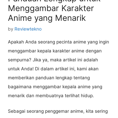
Menggambar Karakter
Anime yang Menarik
by
Reviewtekno
Apakah Anda seorang pecinta anime yang ingin
menggambar kepala karakter anime dengan
sempurna? Jika ya, maka artikel ini adalah
untuk Anda! Di dalam artikel ini, kami akan
memberikan panduan lengkap tentang
bagaimana menggambar kepala anime yang
menarik dan membuatnya terlihat hidup.
Sebagai seorang penggemar anime, kita sering