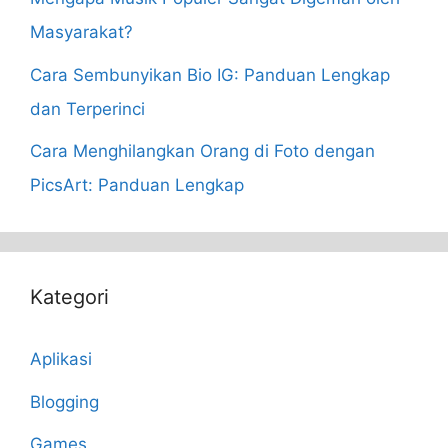
Masyarakat?
Cara Sembunyikan Bio IG: Panduan Lengkap
dan Terperinci
Cara Menghilangkan Orang di Foto dengan
PicsArt: Panduan Lengkap
Kategori
Aplikasi
Blogging
Games