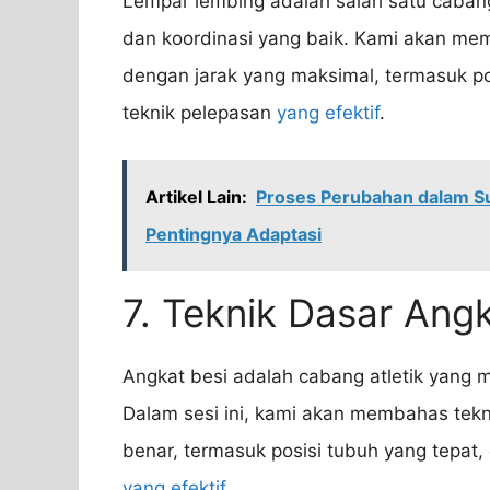
Lempar lembing adalah salah satu caban
dan koordinasi yang baik. Kami akan me
dengan jarak yang maksimal, termasuk po
teknik pelepasan
yang efektif
.
Artikel Lain:
Proses Perubahan dalam Su
Pentingnya Adaptasi
7. Teknik Dasar Angk
Angkat besi adalah cabang atletik yang 
Dalam sesi ini, kami akan membahas tek
benar, termasuk posisi tubuh yang tepat,
yang efektif
.