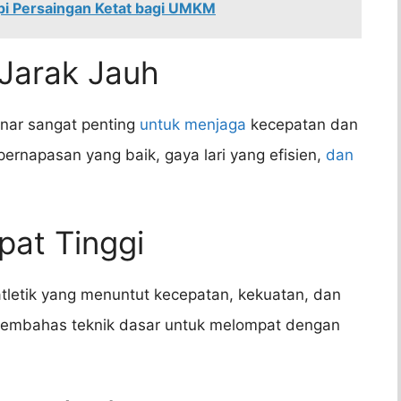
pi Persaingan Ketat bagi UMKM
 Jarak Jauh
benar sangat penting
untuk menjaga
kecepatan dan
rnapasan yang baik, gaya lari yang efisien,
dan
pat Tinggi
atletik yang menuntut kecepatan, kekuatan, dan
 membahas teknik dasar untuk melompat dengan