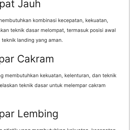
pat Jauh
 membutuhkan kombinasi kecepatan, kekuatan,
skan teknik dasar melompat, termasuk posisi awal
n teknik landing yang aman.
mpar Cakram
ng membutuhkan kekuatan, kelenturan, dan teknik
njelaskan teknik dasar untuk melempar cakram
mpar Lembing