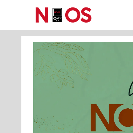
Skip
to
content