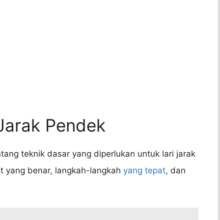
 Jarak Pendek
tang teknik dasar yang diperlukan untuk lari jarak
t yang benar, langkah-langkah
yang tepat
, dan