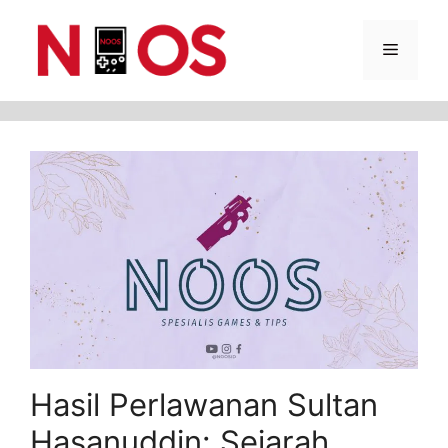
Skip
Menu
to
content
Hasil Perlawanan Sultan
Hasanuddin: Sejarah,