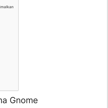
imalkan
ma Gnome