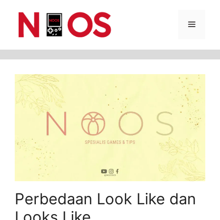
Skip
Menu
to
content
Perbedaan Look Like dan
Looks Like