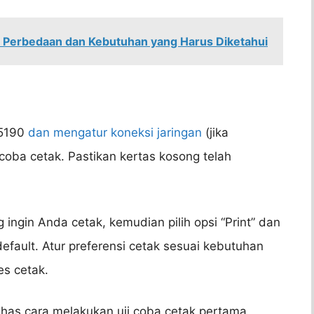
 Perbedaan dan Kebutuhan yang Harus Diketahui
L5190
dan mengatur koneksi jaringan
(jika
 coba cetak. Pastikan kertas kosong telah
ngin Anda cetak, kemudian pilih opsi “Print” dan
default. Atur preferensi cetak sesuai kebutuhan
es cetak.
has cara melakukan uji coba cetak pertama