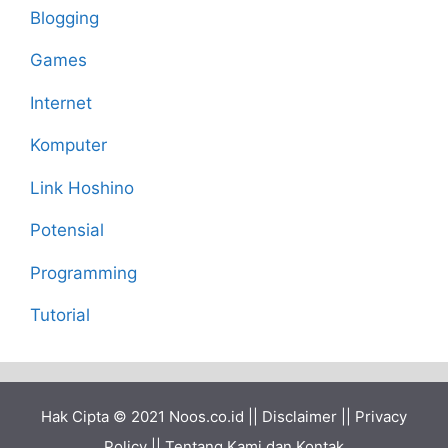
Blogging
Games
Internet
Komputer
Link Hoshino
Potensial
Programming
Tutorial
Hak Cipta © 2021
Noos.co.id
||
Disclaimer
||
Privacy
Policy
||
Tentang Kami dan Kontak