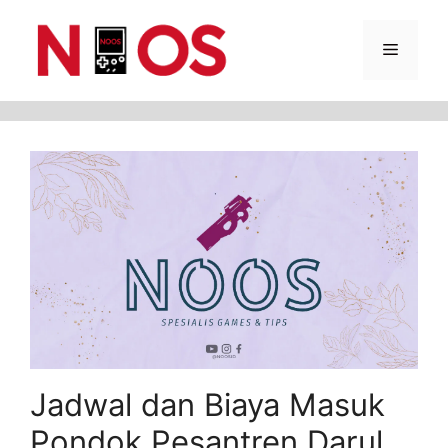
Skip
Menu
to
content
Jadwal dan Biaya Masuk
Pondok Pesantren Darul