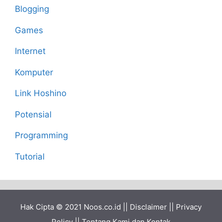
Blogging
Games
Internet
Komputer
Link Hoshino
Potensial
Programming
Tutorial
Hak Cipta © 2021
Noos.co.id
||
Disclaimer
||
Privacy
Policy
||
Tentang Kami dan Kontak