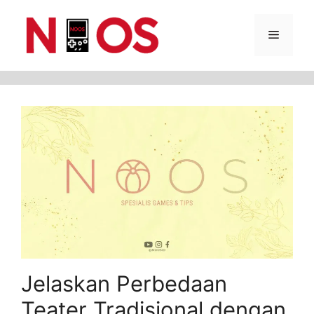
Skip
Menu
to
content
Jelaskan Perbedaan
Teater Tradisional dengan