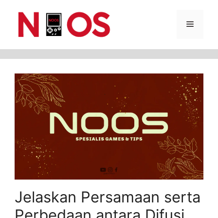
Skip
Menu
to
content
Jelaskan Persamaan serta
Perbedaan antara Difusi