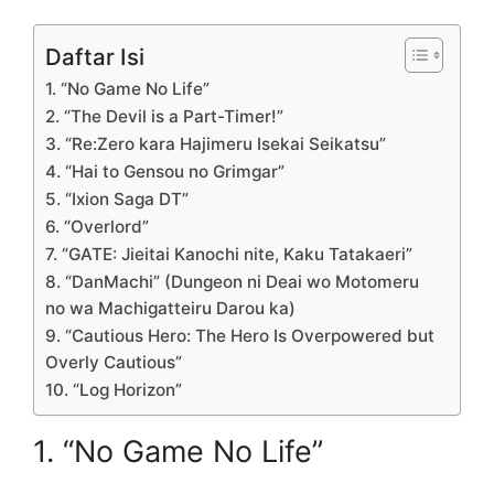
Daftar Isi
1. “No Game No Life”
2. “The Devil is a Part-Timer!”
3. “Re:Zero kara Hajimeru Isekai Seikatsu”
4. “Hai to Gensou no Grimgar”
5. “Ixion Saga DT”
6. “Overlord”
7. “GATE: Jieitai Kanochi nite, Kaku Tatakaeri”
8. “DanMachi” (Dungeon ni Deai wo Motomeru
no wa Machigatteiru Darou ka)
9. “Cautious Hero: The Hero Is Overpowered but
Overly Cautious”
10. “Log Horizon”
1. “No Game No Life”