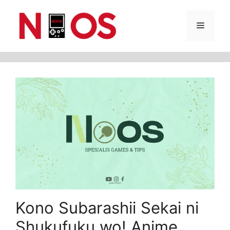
Skip
Menu
to
content
Kono Subarashii Sekai ni
Shukufuku wo! Anime