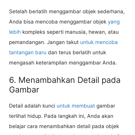
Setelah berlatih menggambar objek sederhana,
Anda bisa mencoba menggambar objek
yang
lebih
kompleks seperti manusia, hewan, atau
pemandangan. Jangan takut
untuk mencoba
tantangan baru
dan terus berlatih untuk
mengasah keterampilan menggambar Anda.
6. Menambahkan Detail pada
Gambar
Detail adalah kunci
untuk membuat
gambar
terlihat hidup. Pada langkah ini, Anda akan
belajar cara menambahkan detail pada objek