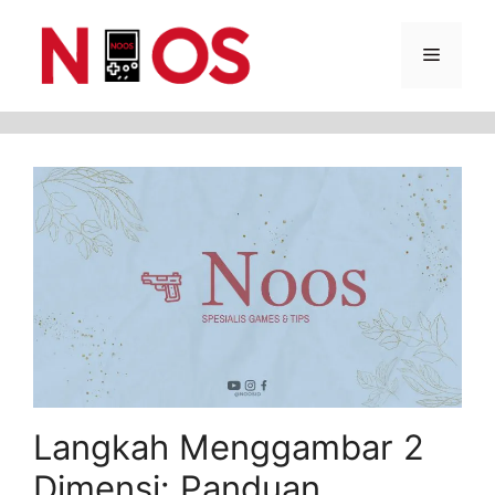
Skip
Menu
to
content
Langkah Menggambar 2
Dimensi: Panduan