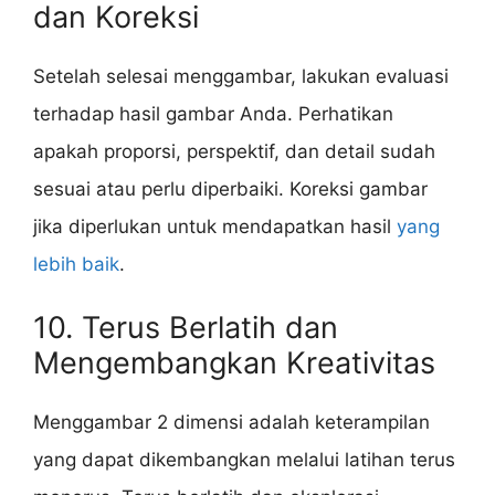
dan Koreksi
Setelah selesai menggambar, lakukan evaluasi
terhadap hasil gambar Anda. Perhatikan
apakah proporsi, perspektif, dan detail sudah
sesuai atau perlu diperbaiki. Koreksi gambar
jika diperlukan untuk mendapatkan hasil
yang
lebih baik
.
10. Terus Berlatih dan
Mengembangkan Kreativitas
Menggambar 2 dimensi adalah keterampilan
yang dapat dikembangkan melalui latihan terus