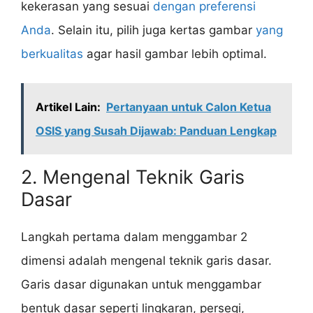
kekerasan yang sesuai
dengan preferensi
Anda
. Selain itu, pilih juga kertas gambar
yang
berkualitas
agar hasil gambar lebih optimal.
Artikel Lain:
Pertanyaan untuk Calon Ketua
OSIS yang Susah Dijawab: Panduan Lengkap
2. Mengenal Teknik Garis
Dasar
Langkah pertama dalam menggambar 2
dimensi adalah mengenal teknik garis dasar.
Garis dasar digunakan untuk menggambar
bentuk dasar seperti lingkaran, persegi,