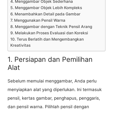
4. Menggambar Objek Sederhana
5. Menggambar Objek Lebih Kompleks
6. Menambahkan Detail pada Gambar
7. Menggunakan Pensil Warna
8. Menggambar dengan Teknik Pensil Arang
9. Melakukan Proses Evaluasi dan Koreksi
10. Terus Berlatih dan Mengembangkan
Kreativitas
1. Persiapan dan Pemilihan
Alat
Sebelum memulai menggambar, Anda perlu
menyiapkan alat yang diperlukan. Ini termasuk
pensil, kertas gambar, penghapus, penggaris,
dan pensil warna. Pilihlah pensil dengan