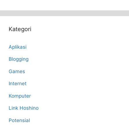
Kategori
Aplikasi
Blogging
Games
Internet
Komputer
Link Hoshino
Potensial