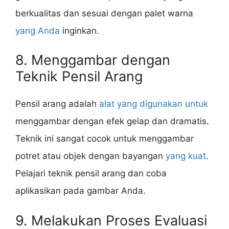
berkualitas dan sesuai dengan palet warna
yang Anda
inginkan.
8. Menggambar dengan
Teknik Pensil Arang
Pensil arang adalah
alat yang digunakan untuk
menggambar dengan efek gelap dan dramatis.
Teknik ini sangat cocok untuk menggambar
potret atau objek dengan bayangan
yang kuat
.
Pelajari teknik pensil arang dan coba
aplikasikan pada gambar Anda.
9. Melakukan Proses Evaluasi