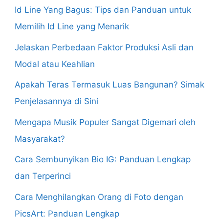
Id Line Yang Bagus: Tips dan Panduan untuk
Memilih Id Line yang Menarik
Jelaskan Perbedaan Faktor Produksi Asli dan
Modal atau Keahlian
Apakah Teras Termasuk Luas Bangunan? Simak
Penjelasannya di Sini
Mengapa Musik Populer Sangat Digemari oleh
Masyarakat?
Cara Sembunyikan Bio IG: Panduan Lengkap
dan Terperinci
Cara Menghilangkan Orang di Foto dengan
PicsArt: Panduan Lengkap