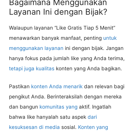
Bagaimana Menggunakan
Layanan Ini dengan Bijak?
Walaupun layanan “Like Gratis Tiap 5 Menit”
menawarkan banyak manfaat, penting
untuk
menggunakan layanan
ini dengan bijak. Jangan
hanya fokus pada jumlah like yang Anda terima,
tetapi juga kualitas
konten yang Anda bagikan.
Pastikan
konten Anda menarik
dan relevan bagi
pengikut Anda. Berinteraksilah dengan mereka
dan bangun
komunitas yang
aktif. Ingatlah
bahwa like hanyalah satu aspek
dari
kesuksesan di media
sosial.
Konten yang