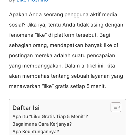
Apakah Anda seorang pengguna aktif media
sosial? Jika iya, tentu Anda tidak asing dengan
fenomena “like” di platform tersebut. Bagi
sebagian orang, mendapatkan banyak like di
postingan mereka adalah suatu pencapaian
yang membanggakan. Dalam artikel ini, kita
akan membahas tentang sebuah layanan yang
menawarkan “like” gratis setiap 5 menit.
Daftar Isi
Apa itu “Like Gratis Tiap 5 Menit”?
Bagaimana Cara Kerjanya?
Apa Keuntungannya?