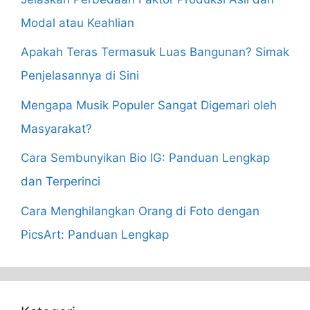
Modal atau Keahlian
Apakah Teras Termasuk Luas Bangunan? Simak
Penjelasannya di Sini
Mengapa Musik Populer Sangat Digemari oleh
Masyarakat?
Cara Sembunyikan Bio IG: Panduan Lengkap
dan Terperinci
Cara Menghilangkan Orang di Foto dengan
PicsArt: Panduan Lengkap