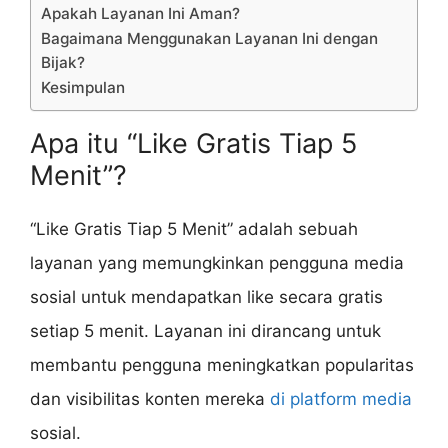
Apakah Layanan Ini Aman?
Bagaimana Menggunakan Layanan Ini dengan
Bijak?
Kesimpulan
Apa itu “Like Gratis Tiap 5
Menit”?
“Like Gratis Tiap 5 Menit” adalah sebuah
layanan yang memungkinkan pengguna media
sosial untuk mendapatkan like secara gratis
setiap 5 menit. Layanan ini dirancang untuk
membantu pengguna meningkatkan popularitas
dan visibilitas konten mereka
di platform media
sosial.