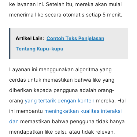
ke layanan ini. Setelah itu, mereka akan mulai
menerima like secara otomatis setiap 5 menit.
Artikel Lain:
Contoh Teks Penjelasan
Tentang Kupu-kupu
Layanan ini menggunakan algoritma yang
cerdas untuk memastikan bahwa like yang
diberikan kepada pengguna adalah orang-
orang
yang tertarik dengan konten
mereka. Hal
ini membantu
meningkatkan kualitas interaksi
dan
memastikan bahwa pengguna tidak hanya
mendapatkan like palsu atau tidak relevan.