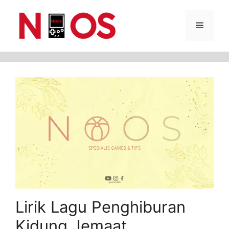
Skip
Menu
to
content
Lirik Lagu Penghiburan
Kidung Jemaat