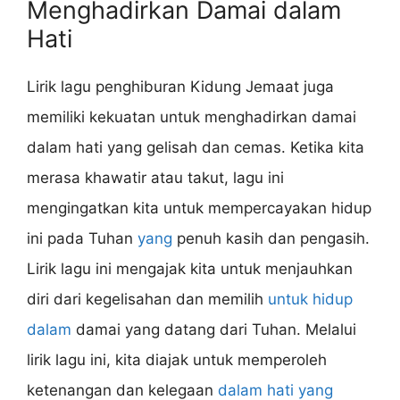
Menghadirkan Damai dalam
Hati
Lirik lagu penghiburan Kidung Jemaat juga
memiliki kekuatan untuk menghadirkan damai
dalam hati yang gelisah dan cemas. Ketika kita
merasa khawatir atau takut, lagu ini
mengingatkan kita untuk mempercayakan hidup
ini pada Tuhan
yang
penuh kasih dan pengasih.
Lirik lagu ini mengajak kita untuk menjauhkan
diri dari kegelisahan dan memilih
untuk hidup
dalam
damai yang datang dari Tuhan. Melalui
lirik lagu ini, kita diajak untuk memperoleh
ketenangan dan kelegaan
dalam hati yang