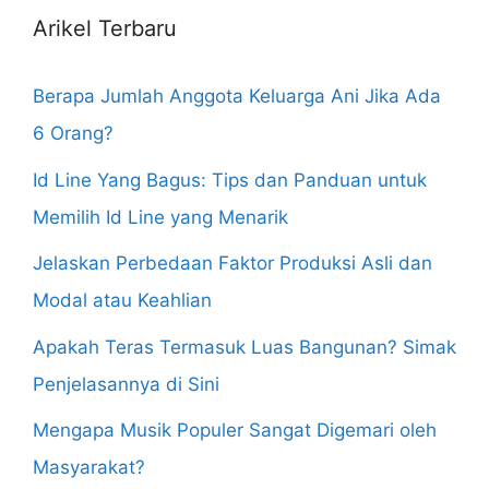
Arikel Terbaru
Berapa Jumlah Anggota Keluarga Ani Jika Ada
6 Orang?
Id Line Yang Bagus: Tips dan Panduan untuk
Memilih Id Line yang Menarik
Jelaskan Perbedaan Faktor Produksi Asli dan
Modal atau Keahlian
Apakah Teras Termasuk Luas Bangunan? Simak
Penjelasannya di Sini
Mengapa Musik Populer Sangat Digemari oleh
Masyarakat?