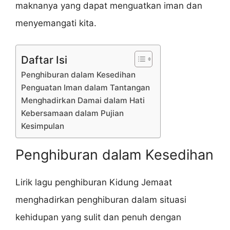
maknanya yang dapat menguatkan iman dan
menyemangati kita.
Daftar Isi
Penghiburan dalam Kesedihan
Penguatan Iman dalam Tantangan
Menghadirkan Damai dalam Hati
Kebersamaan dalam Pujian
Kesimpulan
Penghiburan dalam Kesedihan
Lirik lagu penghiburan Kidung Jemaat
menghadirkan penghiburan dalam situasi
kehidupan yang sulit dan penuh dengan