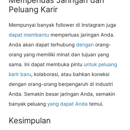
Memperluas Jaringan dan
Peluang Karir
Mempunyai banyak follower di Instagram juga
dapat membantu
memperluas jaringan Anda.
Anda akan dapat terhubung
dengan
orang-
orang yang memiliki minat dan tujuan yang
sama. Ini dapat membuka pintu
untuk peluang
karir baru
, kolaborasi, atau bahkan koneksi
dengan orang-orang berpengaruh di industri
Anda. Semakin besar jaringan Anda, semakin
banyak peluang
yang dapat Anda
temui.
Kesimpulan