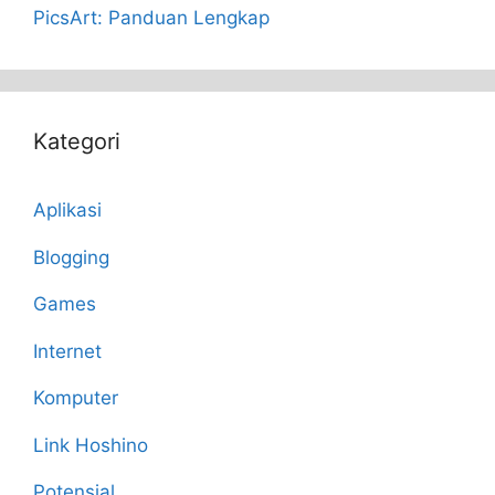
PicsArt: Panduan Lengkap
Kategori
Aplikasi
Blogging
Games
Internet
Komputer
Link Hoshino
Potensial