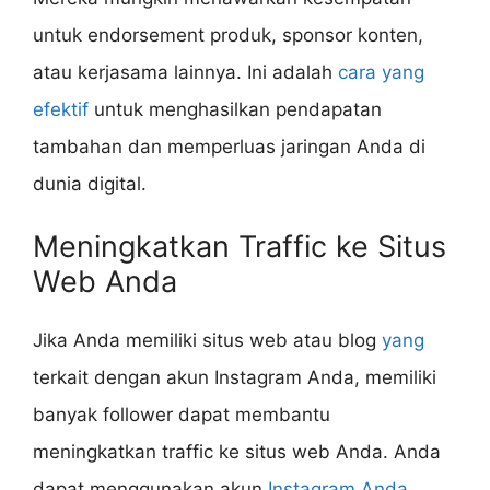
untuk endorsement produk, sponsor konten,
atau kerjasama lainnya. Ini adalah
cara yang
efektif
untuk menghasilkan pendapatan
tambahan dan memperluas jaringan Anda di
dunia digital.
Meningkatkan Traffic ke Situs
Web Anda
Jika Anda memiliki situs web atau blog
yang
terkait dengan akun Instagram Anda, memiliki
banyak follower dapat membantu
meningkatkan traffic ke situs web Anda. Anda
dapat menggunakan akun
Instagram Anda