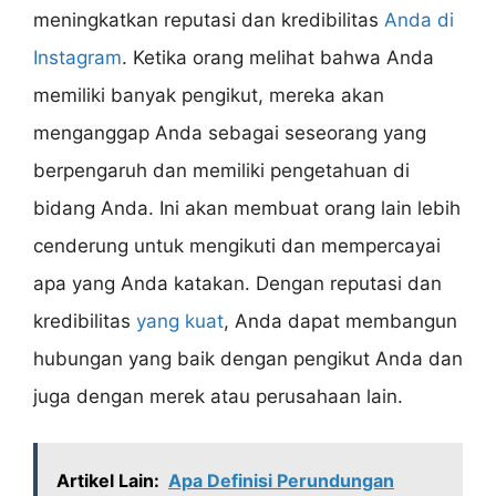
meningkatkan reputasi dan kredibilitas
Anda di
Instagram
. Ketika orang melihat bahwa Anda
memiliki banyak pengikut, mereka akan
menganggap Anda sebagai seseorang yang
berpengaruh dan memiliki pengetahuan di
bidang Anda. Ini akan membuat orang lain lebih
cenderung untuk mengikuti dan mempercayai
apa yang Anda katakan. Dengan reputasi dan
kredibilitas
yang kuat
, Anda dapat membangun
hubungan yang baik dengan pengikut Anda dan
juga dengan merek atau perusahaan lain.
Artikel Lain:
Apa Definisi Perundungan