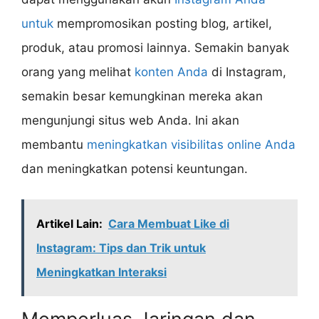
untuk
mempromosikan posting blog, artikel,
produk, atau promosi lainnya. Semakin banyak
orang yang melihat
konten Anda
di Instagram,
semakin besar kemungkinan mereka akan
mengunjungi situs web Anda. Ini akan
membantu
meningkatkan visibilitas online Anda
dan meningkatkan potensi keuntungan.
Artikel Lain:
Cara Membuat Like di
Instagram: Tips dan Trik untuk
Meningkatkan Interaksi