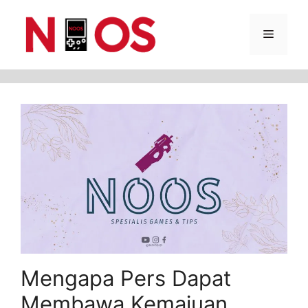
Skip
Menu
to
content
Mengapa Pers Dapat
Membawa Kemajuan