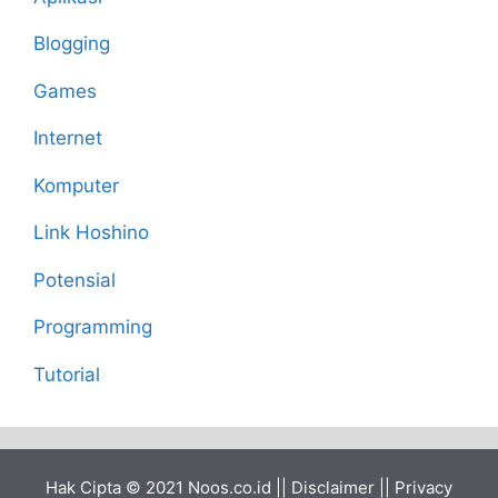
Blogging
Games
Internet
Komputer
Link Hoshino
Potensial
Programming
Tutorial
Hak Cipta © 2021
Noos.co.id
||
Disclaimer
||
Privacy