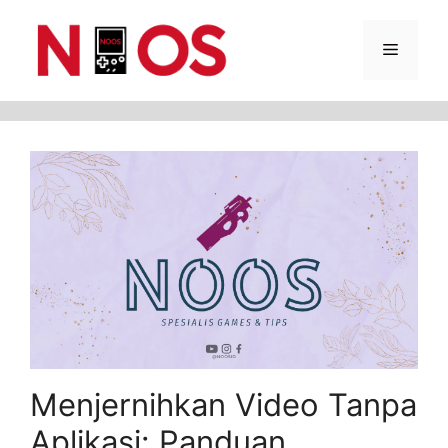
Skip
Menu
to
content
Menjernihkan Video Tanpa
Aplikasi: Panduan