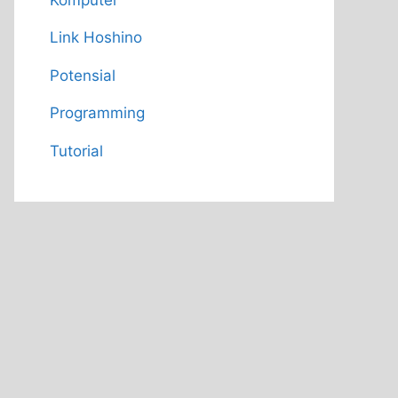
Link Hoshino
Potensial
Programming
Tutorial