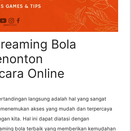
treaming Bola
enonton
cara Online
rtandingan langsung adalah hal yang sangat
uk menemukan akses yang mudah dan terpercaya
an kita. Hal ini dapat diatasi dengan
eaming bola terbaik yang memberikan kemudahan