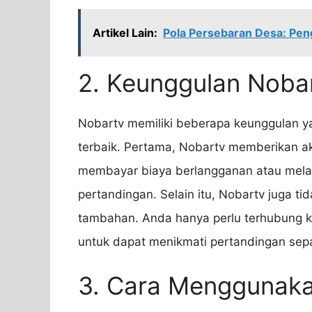
Artikel Lain:
Pola Persebaran Desa: Peng
2. Keunggulan Noba
Nobartv memiliki beberapa keunggulan y
terbaik. Pertama, Nobartv memberikan ak
membayar biaya berlangganan atau mel
pertandingan. Selain itu, Nobartv juga 
tambahan. Anda hanya perlu terhubung k
untuk dapat menikmati pertandingan sepa
3. Cara Menggunak