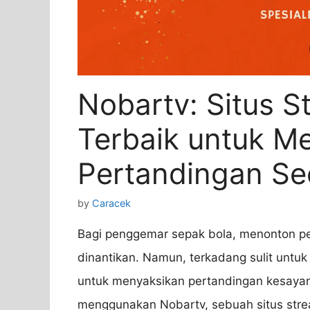
Nobartv: Situs S
Terbaik untuk M
Pertandingan Se
by
Caracek
Bagi penggemar sepak bola, menonton pe
dinantikan. Namun, terkadang sulit unt
untuk menyaksikan pertandingan kesayang
menggunakan Nobartv, sebuah situs str