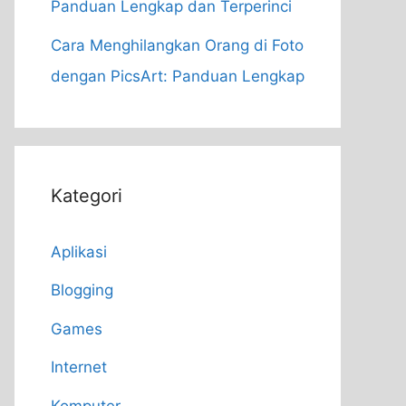
Panduan Lengkap dan Terperinci
Cara Menghilangkan Orang di Foto
dengan PicsArt: Panduan Lengkap
Kategori
Aplikasi
Blogging
Games
Internet
Komputer