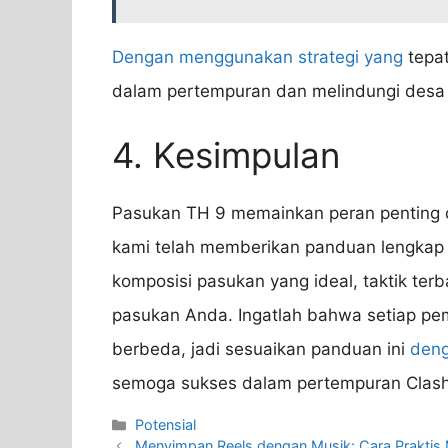
Dengan menggunakan strategi yang
tepa
dalam pertempuran dan melindungi desa 
4. Kesimpulan
Pasukan TH 9 memainkan peran penting da
kami telah memberikan panduan lengkap 
komposisi pasukan yang ideal, taktik terb
pasukan Anda. Ingatlah bahwa setiap pem
berbeda, jadi sesuaikan panduan ini
den
semoga sukses dalam pertempuran Clash 
Categories
Potensial
Menyimpan Reels dengan Musik: Cara Praktis 