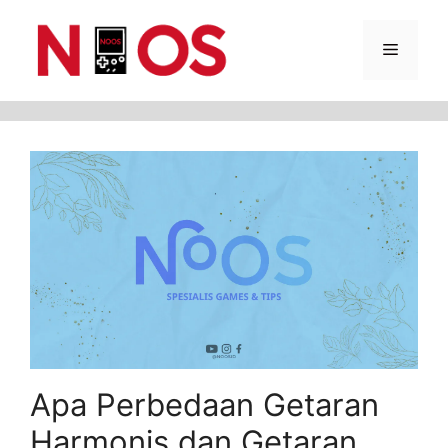
Skip
Menu
to
content
Apa Perbedaan Getaran
Harmonis dan Getaran