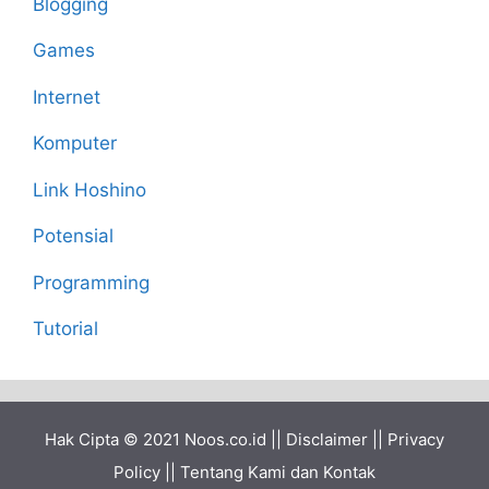
Blogging
Games
Internet
Komputer
Link Hoshino
Potensial
Programming
Tutorial
Hak Cipta © 2021
Noos.co.id
||
Disclaimer
||
Privacy
Policy
||
Tentang Kami dan Kontak