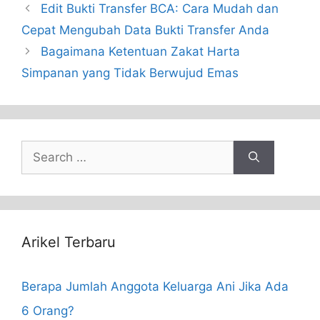
Edit Bukti Transfer BCA: Cara Mudah dan
Cepat Mengubah Data Bukti Transfer Anda
Bagaimana Ketentuan Zakat Harta
Simpanan yang Tidak Berwujud Emas
Search
for:
Arikel Terbaru
Berapa Jumlah Anggota Keluarga Ani Jika Ada
6 Orang?