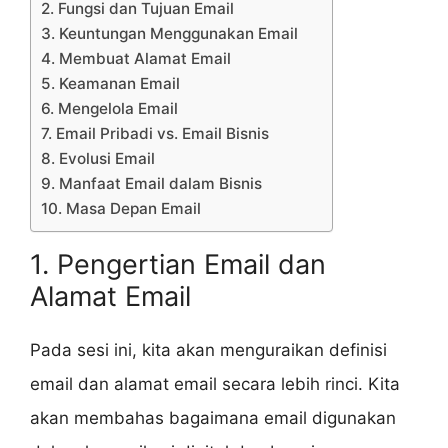
2. Fungsi dan Tujuan Email
3. Keuntungan Menggunakan Email
4. Membuat Alamat Email
5. Keamanan Email
6. Mengelola Email
7. Email Pribadi vs. Email Bisnis
8. Evolusi Email
9. Manfaat Email dalam Bisnis
10. Masa Depan Email
1. Pengertian Email dan
Alamat Email
Pada sesi ini, kita akan menguraikan definisi
email dan alamat email secara lebih rinci. Kita
akan membahas bagaimana email digunakan