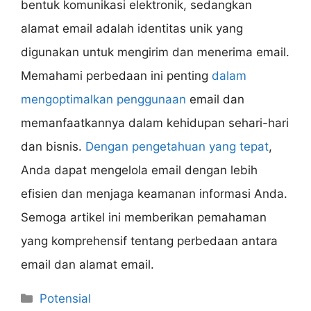
bentuk komunikasi elektronik, sedangkan
alamat email adalah identitas unik yang
digunakan untuk mengirim dan menerima email.
Memahami perbedaan ini penting
dalam
mengoptimalkan penggunaan
email dan
memanfaatkannya dalam kehidupan sehari-hari
dan bisnis.
Dengan pengetahuan yang tepat
,
Anda dapat mengelola email dengan lebih
efisien dan menjaga keamanan informasi Anda.
Semoga artikel ini memberikan pemahaman
yang komprehensif tentang perbedaan antara
email dan alamat email.
Categories
Potensial