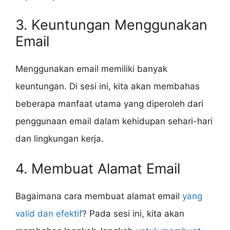
3. Keuntungan Menggunakan
Email
Menggunakan email memiliki banyak
keuntungan. Di sesi ini, kita akan membahas
beberapa manfaat utama yang diperoleh dari
penggunaan email dalam kehidupan sehari-hari
dan lingkungan kerja.
4. Membuat Alamat Email
Bagaimana cara membuat alamat email
yang
valid dan efektif
? Pada sesi ini, kita akan