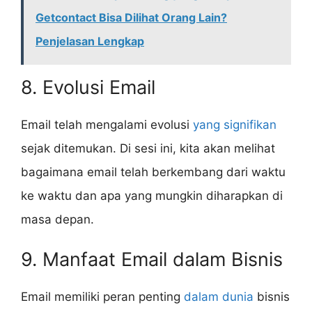
Getcontact Bisa Dilihat Orang Lain?
Penjelasan Lengkap
8. Evolusi Email
Email telah mengalami evolusi
yang signifikan
sejak ditemukan. Di sesi ini, kita akan melihat
bagaimana email telah berkembang dari waktu
ke waktu dan apa yang mungkin diharapkan di
masa depan.
9. Manfaat Email dalam Bisnis
Email memiliki peran penting
dalam dunia
bisnis