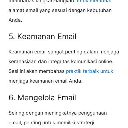
membahas langkah-langkah
untuk membuat
alamat email yang sesuai dengan kebutuhan
Anda.
5. Keamanan Email
Keamanan email sangat penting dalam menjaga
kerahasiaan dan integritas komunikasi online.
Sesi ini akan membahas
praktik terbaik untuk
menjaga keamanan email Anda.
6. Mengelola Email
Seiring dengan meningkatnya penggunaan
email, penting untuk memiliki strategi