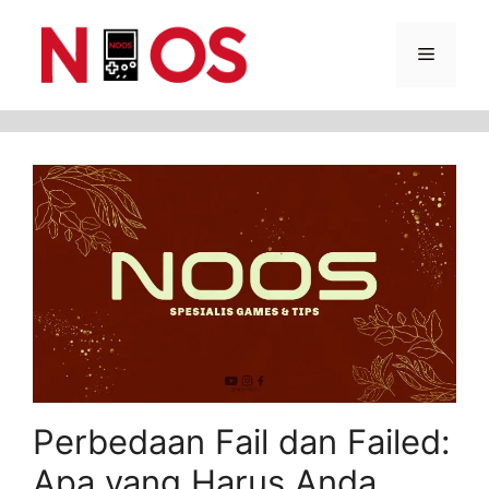
Skip
Menu
to
content
Perbedaan Fail dan Failed:
Apa yang Harus Anda