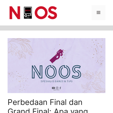
Skip
Menu
to
content
Perbedaan Final dan
Grand Final: Apa yang