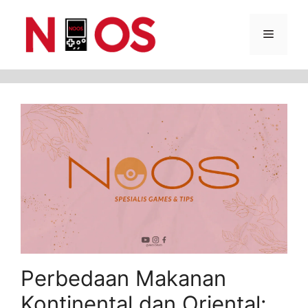
Skip
Menu
to
content
Perbedaan Makanan
Kontinental dan Oriental: