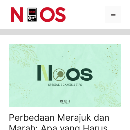
Skip
Menu
to
content
Perbedaan Merajuk dan
Marah: Apa yang Harus