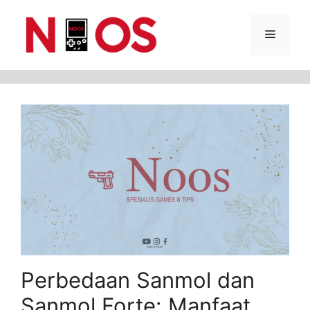
Skip
Menu
to
content
Perbedaan Sanmol dan
Sanmol Forte: Manfaat,