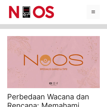
Skip
Menu
to
content
Perbedaan Wacana dan
Rencana: Memahami