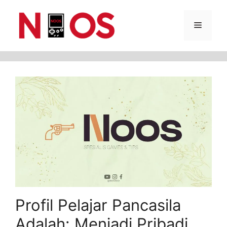
Skip
Menu
to
content
Profil Pelajar Pancasila
Adalah: Menjadi Pribadi