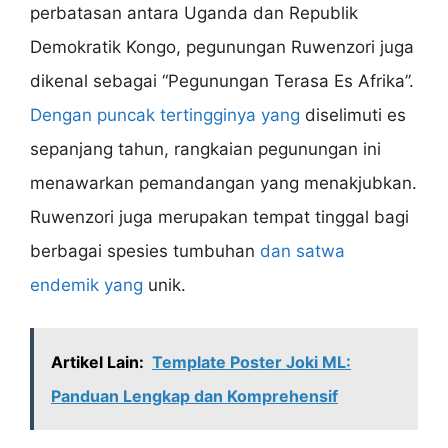
perbatasan antara Uganda dan Republik
Demokratik Kongo, pegunungan Ruwenzori juga
dikenal sebagai “Pegunungan Terasa Es Afrika”.
Dengan puncak tertingginya yang
diselimuti es
sepanjang tahun, rangkaian pegunungan ini
menawarkan pemandangan yang menakjubkan.
Ruwenzori juga merupakan tempat tinggal bagi
berbagai spesies tumbuhan
dan satwa
endemik yang
unik.
Artikel Lain:
Template Poster Joki ML:
Panduan Lengkap dan Komprehensif