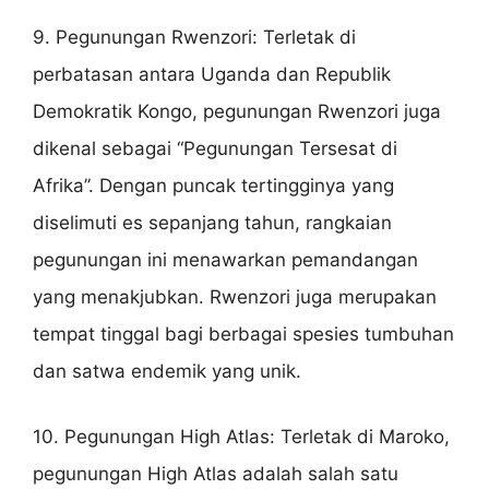
9. Pegunungan Rwenzori: Terletak di
perbatasan antara Uganda dan Republik
Demokratik Kongo, pegunungan Rwenzori juga
dikenal sebagai “Pegunungan Tersesat di
Afrika”. Dengan puncak tertingginya yang
diselimuti es sepanjang tahun, rangkaian
pegunungan ini menawarkan pemandangan
yang menakjubkan. Rwenzori juga merupakan
tempat tinggal bagi berbagai spesies tumbuhan
dan satwa endemik yang unik.
10. Pegunungan High Atlas: Terletak di Maroko,
pegunungan High Atlas adalah salah satu