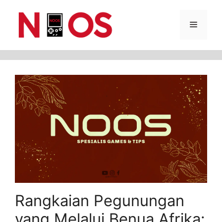
Skip
Menu
to
content
Rangkaian Pegunungan
yang Melalui Benua Afrika: