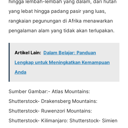
hingga lembah-lembah yang dalam, dari hutan
yang lebat hingga padang pasir yang luas,
rangkaian pegunungan di Afrika menawarkan
pengalaman alam yang tidak akan terlupakan.
Artikel Lain:
Dalam Belajar: Panduan
Lengkap untuk Meningkatkan Kemampuan
Anda
Sumber Gambar:- Atlas Mountains:
Shutterstock- Drakensberg Mountains:
Shutterstock- Ruwenzori Mountains:
Shutterstock- Kilimanjaro: Shutterstock- Simien