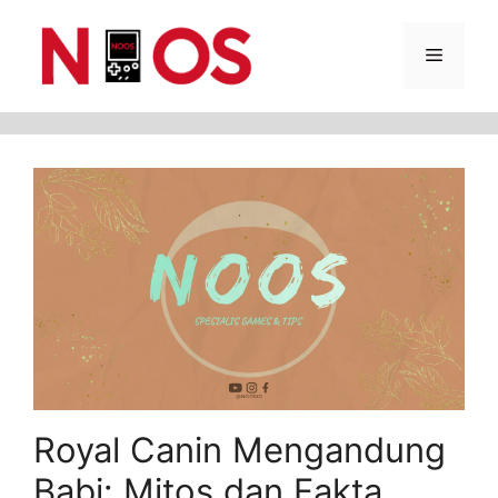
Skip
Menu
to
content
Royal Canin Mengandung
Babi: Mitos dan Fakta