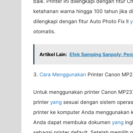
baik. Printer ini dilengkapi dengan fitur
ketahanan warna hingga 100 tahun jika dis
dilengkapi dengan fitur Auto Photo Fix II
y
otomatis.
Artikel Lain:
Efek Samping Sanpoly: Pe
3.
Cara Menggunakan
Printer Canon MP
Untuk menggunakan printer Canon MP237,
printer
yang
sesuai dengan sistem operas
printer ke komputer Anda menggunakan k
Anda dapat membuka dokumen
yang
ing
sebagai printer default. Setelah memilih