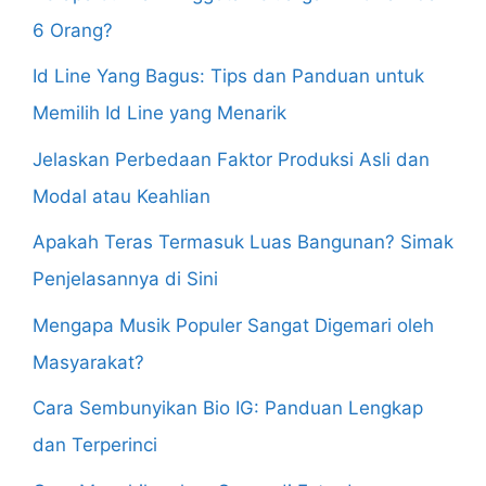
6 Orang?
Id Line Yang Bagus: Tips dan Panduan untuk
Memilih Id Line yang Menarik
Jelaskan Perbedaan Faktor Produksi Asli dan
Modal atau Keahlian
Apakah Teras Termasuk Luas Bangunan? Simak
Penjelasannya di Sini
Mengapa Musik Populer Sangat Digemari oleh
Masyarakat?
Cara Sembunyikan Bio IG: Panduan Lengkap
dan Terperinci