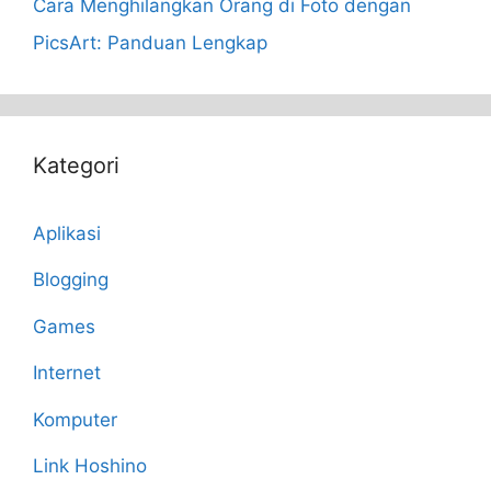
Cara Menghilangkan Orang di Foto dengan
PicsArt: Panduan Lengkap
Kategori
Aplikasi
Blogging
Games
Internet
Komputer
Link Hoshino