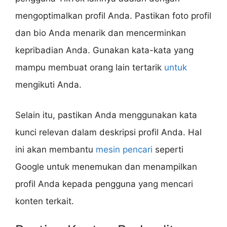
mengoptimalkan profil Anda. Pastikan foto profil
dan bio Anda menarik dan mencerminkan
kepribadian Anda. Gunakan kata-kata yang
mampu membuat orang lain tertarik
untuk
mengikuti Anda.
Selain itu, pastikan Anda menggunakan kata
kunci relevan dalam deskripsi profil Anda. Hal
ini akan membantu
mesin pencari
seperti
Google untuk menemukan dan menampilkan
profil Anda kepada pengguna yang mencari
konten terkait.