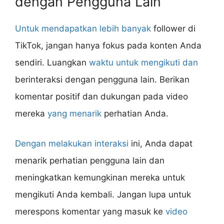
dengan Pengguna Lain
Untuk mendapatkan lebih banyak
follower di
TikTok, jangan hanya fokus pada konten Anda
sendiri. Luangkan
waktu untuk mengikuti dan
berinteraksi dengan pengguna lain. Berikan
komentar positif dan dukungan pada video
mereka
yang menarik
perhatian Anda.
Dengan melakukan interaksi
ini, Anda dapat
menarik perhatian pengguna lain dan
meningkatkan kemungkinan mereka untuk
mengikuti Anda kembali. Jangan lupa untuk
merespons komentar yang masuk ke
video