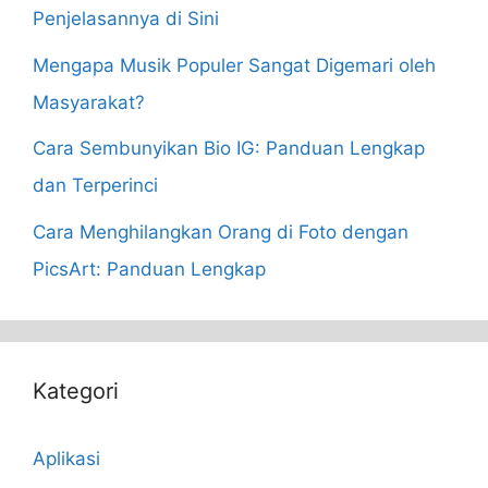
Penjelasannya di Sini
Mengapa Musik Populer Sangat Digemari oleh
Masyarakat?
Cara Sembunyikan Bio IG: Panduan Lengkap
dan Terperinci
Cara Menghilangkan Orang di Foto dengan
PicsArt: Panduan Lengkap
Kategori
Aplikasi