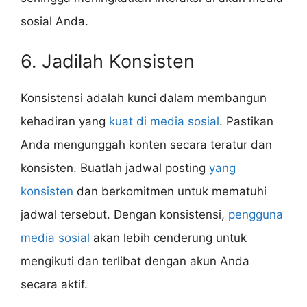
sosial Anda.
6. Jadilah Konsisten
Konsistensi adalah kunci dalam membangun
kehadiran yang
kuat di media sosial
. Pastikan
Anda mengunggah konten secara teratur dan
konsisten. Buatlah jadwal posting
yang
konsisten
dan berkomitmen untuk mematuhi
jadwal tersebut. Dengan konsistensi,
pengguna
media sosial
akan lebih cenderung untuk
mengikuti dan terlibat dengan akun Anda
secara aktif.