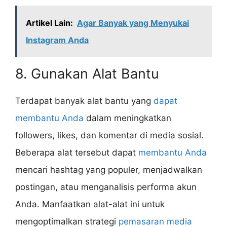
Artikel Lain:
Agar Banyak yang Menyukai
Instagram Anda
8. Gunakan Alat Bantu
Terdapat banyak alat bantu yang
dapat
membantu Anda
dalam meningkatkan
followers, likes, dan komentar di media sosial.
Beberapa alat tersebut dapat
membantu Anda
mencari hashtag yang populer, menjadwalkan
postingan, atau menganalisis performa akun
Anda. Manfaatkan alat-alat ini untuk
mengoptimalkan strategi
pemasaran media