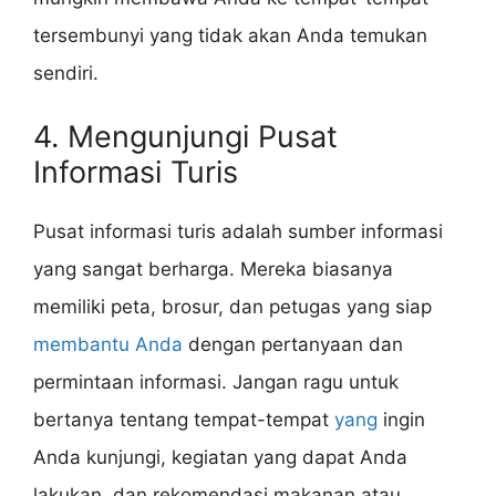
tersembunyi yang tidak akan Anda temukan
sendiri.
4. Mengunjungi Pusat
Informasi Turis
Pusat informasi turis adalah sumber informasi
yang sangat berharga. Mereka biasanya
memiliki peta, brosur, dan petugas yang siap
membantu Anda
dengan pertanyaan dan
permintaan informasi. Jangan ragu untuk
bertanya tentang tempat-tempat
yang
ingin
Anda kunjungi, kegiatan yang dapat Anda
lakukan, dan rekomendasi makanan atau