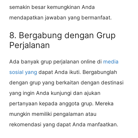
semakin besar kemungkinan Anda
mendapatkan jawaban yang bermanfaat.
8. Bergabung dengan Grup
Perjalanan
Ada banyak grup perjalanan online di
media
sosial yang
dapat Anda ikuti. Bergabunglah
dengan grup yang berkaitan dengan destinasi
yang ingin Anda kunjungi dan ajukan
pertanyaan kepada anggota grup. Mereka
mungkin memiliki pengalaman atau
rekomendasi yang dapat Anda manfaatkan.