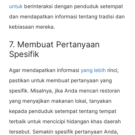
untuk
berinteraksi dengan penduduk setempat
dan mendapatkan informasi tentang tradisi dan
kebiasaan mereka.
7. Membuat Pertanyaan
Spesifik
Agar mendapatkan informasi
yang lebih
rinci,
pastikan untuk membuat pertanyaan yang
spesifik. Misalnya, jika Anda mencari restoran
yang menyajikan makanan lokal, tanyakan
kepada penduduk setempat tentang tempat
terbaik untuk mencicipi hidangan khas daerah
tersebut. Semakin spesifik pertanyaan Anda,