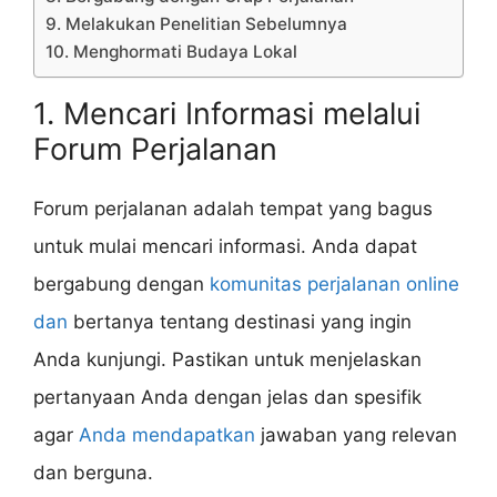
9. Melakukan Penelitian Sebelumnya
10. Menghormati Budaya Lokal
1. Mencari Informasi melalui
Forum Perjalanan
Forum perjalanan adalah tempat yang bagus
untuk mulai mencari informasi. Anda dapat
bergabung dengan
komunitas perjalanan online
dan
bertanya tentang destinasi yang ingin
Anda kunjungi. Pastikan untuk menjelaskan
pertanyaan Anda dengan jelas dan spesifik
agar
Anda mendapatkan
jawaban yang relevan
dan berguna.