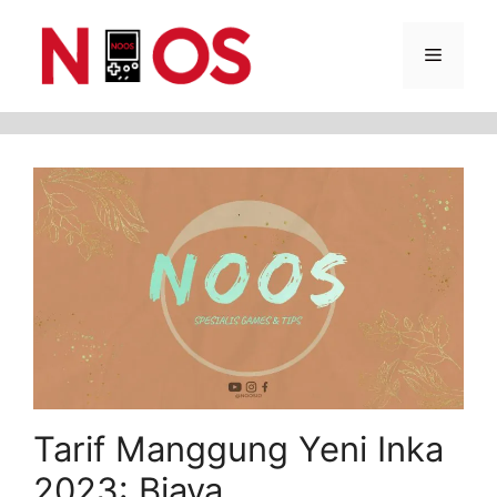
Skip
Menu
to
content
Tarif Manggung Yeni Inka
2023: Biaya,