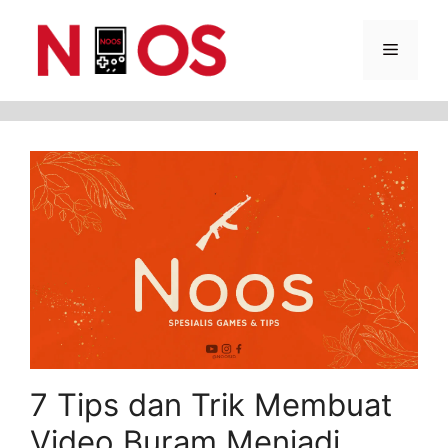
Skip
Menu
to
content
7 Tips dan Trik Membuat
Video Buram Menjadi