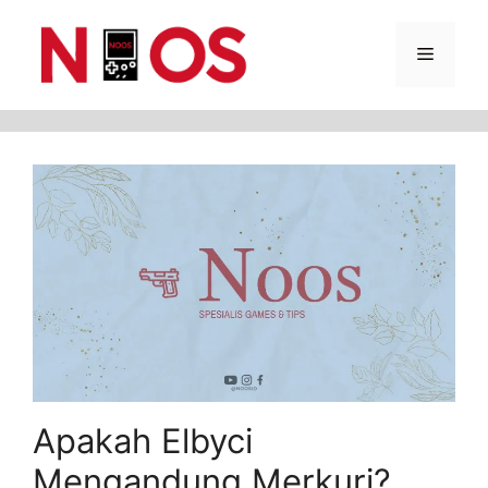
Skip
Menu
to
content
Apakah Elbyci
Mengandung Merkuri?