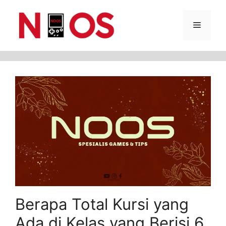
Skip
Menu
to
content
Berapa Total Kursi yang
Ada di Kelas yang Berisi 6