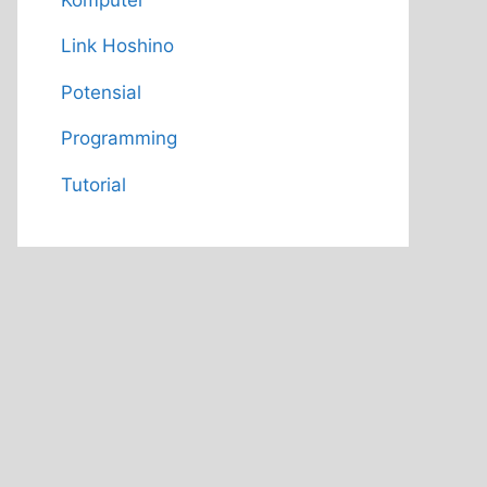
Link Hoshino
Potensial
Programming
Tutorial