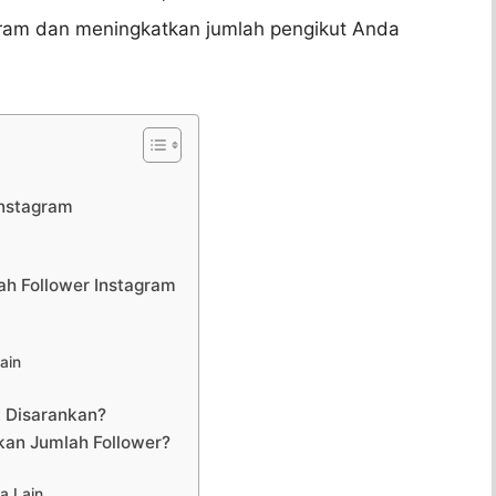
agram dan meningkatkan jumlah pengikut Anda
Instagram
h Follower Instagram
ain
 Disarankan?
kan Jumlah Follower?
a Lain