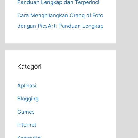
Panduan Lengkap dan Terperinci
Cara Menghilangkan Orang di Foto
dengan PicsArt: Panduan Lengkap
Kategori
Aplikasi
Blogging
Games
Internet
Komputer