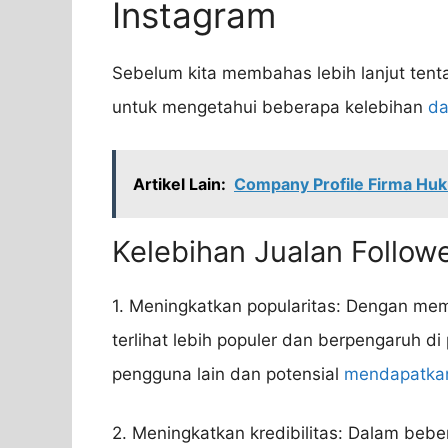
Instagram
Sebelum kita membahas lebih lanjut tenta
untuk mengetahui beberapa kelebihan
da
Artikel Lain:
Company Profile Firma Hu
Kelebihan Jualan Follow
1. Meningkatkan popularitas: Dengan mem
terlihat lebih populer dan berpengaruh di
pengguna lain dan potensial
mendapatkan
2. Meningkatkan kredibilitas: Dalam bebe