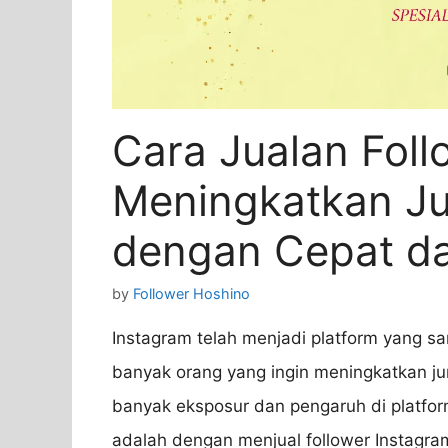
Cara Jualan Foll
Meningkatkan Ju
dengan Cepat da
by
Follower Hoshino
Instagram telah menjadi platform yang sa
banyak orang yang ingin meningkatkan j
banyak eksposur dan pengaruh di platform
adalah dengan menjual follower Instagra