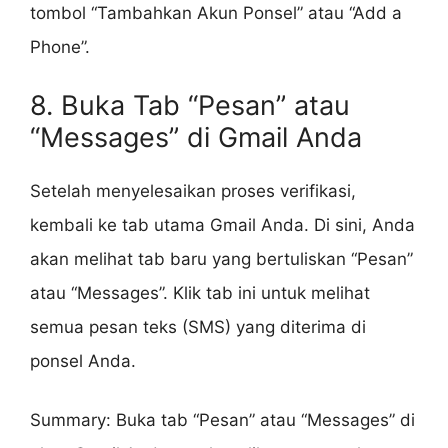
tombol “Tambahkan Akun Ponsel” atau “Add a
Phone”.
8. Buka Tab “Pesan” atau
“Messages” di Gmail Anda
Setelah menyelesaikan proses verifikasi,
kembali ke tab utama Gmail Anda. Di sini, Anda
akan melihat tab baru yang bertuliskan “Pesan”
atau “Messages”. Klik tab ini untuk melihat
semua pesan teks (SMS) yang diterima di
ponsel Anda.
Summary: Buka tab “Pesan” atau “Messages” di