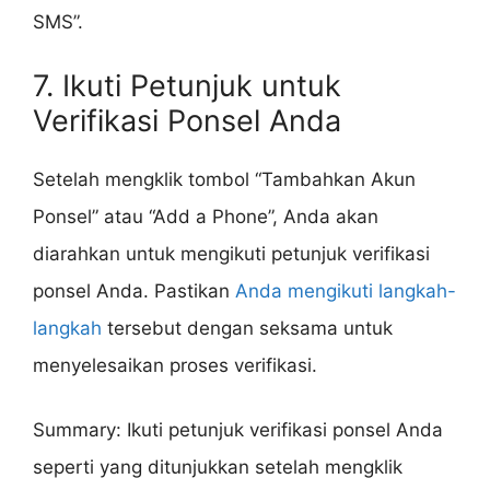
SMS”.
7. Ikuti Petunjuk untuk
Verifikasi Ponsel Anda
Setelah mengklik tombol “Tambahkan Akun
Ponsel” atau “Add a Phone”, Anda akan
diarahkan untuk mengikuti petunjuk verifikasi
ponsel Anda. Pastikan
Anda mengikuti langkah-
langkah
tersebut dengan seksama untuk
menyelesaikan proses verifikasi.
Summary: Ikuti petunjuk verifikasi ponsel Anda
seperti yang ditunjukkan setelah mengklik