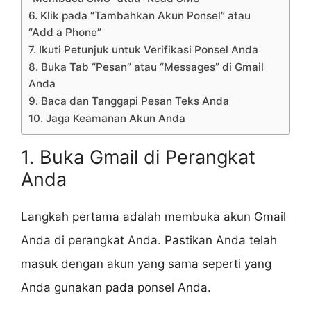
6. Klik pada “Tambahkan Akun Ponsel” atau
“Add a Phone”
7. Ikuti Petunjuk untuk Verifikasi Ponsel Anda
8. Buka Tab “Pesan” atau “Messages” di Gmail
Anda
9. Baca dan Tanggapi Pesan Teks Anda
10. Jaga Keamanan Akun Anda
1. Buka Gmail di Perangkat
Anda
Langkah pertama adalah membuka akun Gmail
Anda di perangkat Anda. Pastikan Anda telah
masuk dengan akun yang sama seperti yang
Anda gunakan pada ponsel Anda.