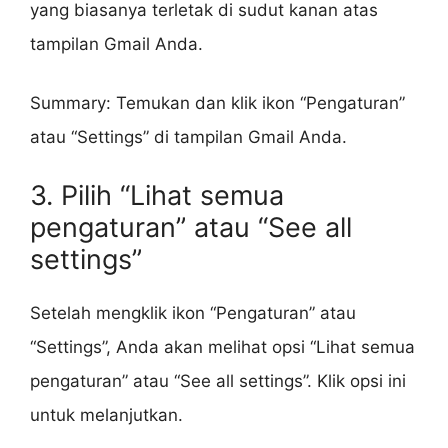
yang biasanya terletak di sudut kanan atas
tampilan Gmail Anda.
Summary: Temukan dan klik ikon “Pengaturan”
atau “Settings” di tampilan Gmail Anda.
3. Pilih “Lihat semua
pengaturan” atau “See all
settings”
Setelah mengklik ikon “Pengaturan” atau
“Settings”, Anda akan melihat opsi “Lihat semua
pengaturan” atau “See all settings”. Klik opsi ini
untuk melanjutkan.