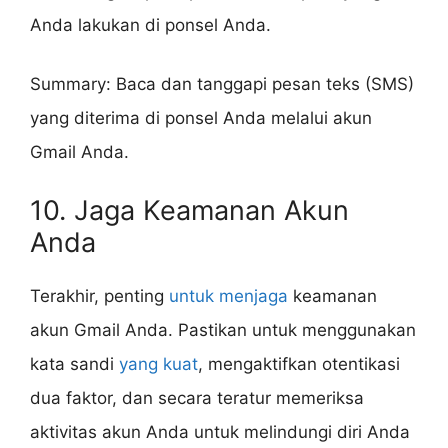
Anda lakukan di ponsel Anda.
Summary: Baca dan tanggapi pesan teks (SMS)
yang diterima di ponsel Anda melalui akun
Gmail Anda.
10. Jaga Keamanan Akun
Anda
Terakhir, penting
untuk menjaga
keamanan
akun Gmail Anda. Pastikan untuk menggunakan
kata sandi
yang kuat
, mengaktifkan otentikasi
dua faktor, dan secara teratur memeriksa
aktivitas akun Anda untuk melindungi diri Anda