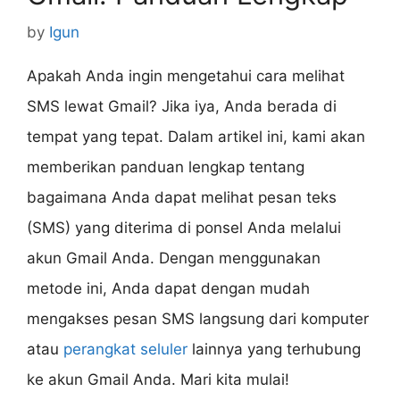
by
Igun
Apakah Anda ingin mengetahui cara melihat
SMS lewat Gmail? Jika iya, Anda berada di
tempat yang tepat. Dalam artikel ini, kami akan
memberikan panduan lengkap tentang
bagaimana Anda dapat melihat pesan teks
(SMS) yang diterima di ponsel Anda melalui
akun Gmail Anda. Dengan menggunakan
metode ini, Anda dapat dengan mudah
mengakses pesan SMS langsung dari komputer
atau
perangkat seluler
lainnya yang terhubung
ke akun Gmail Anda. Mari kita mulai!