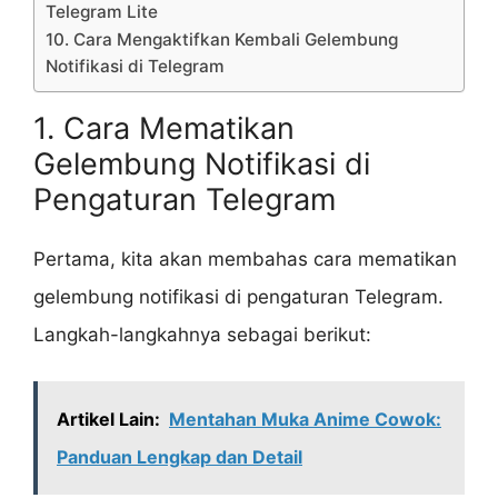
Telegram Lite
10. Cara Mengaktifkan Kembali Gelembung
Notifikasi di Telegram
1. Cara Mematikan
Gelembung Notifikasi di
Pengaturan Telegram
Pertama, kita akan membahas cara mematikan
gelembung notifikasi di pengaturan Telegram.
Langkah-langkahnya sebagai berikut:
Artikel Lain:
Mentahan Muka Anime Cowok:
Panduan Lengkap dan Detail