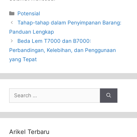
Categories
Potensial
Tahap-tahap dalam Penyimpanan Barang:
Panduan Lengkap
Beda Lem T7000 dan B7000:
Perbandingan, Kelebihan, dan Penggunaan
yang Tepat
Search
for:
Arikel Terbaru