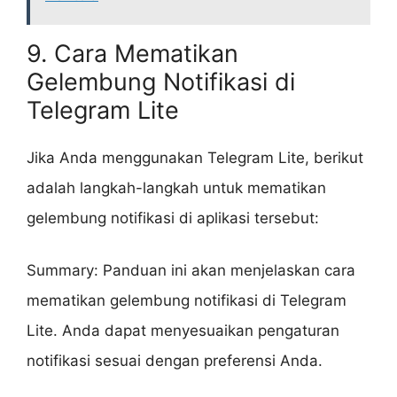
9. Cara Mematikan
Gelembung Notifikasi di
Telegram Lite
Jika Anda menggunakan Telegram Lite, berikut
adalah langkah-langkah untuk mematikan
gelembung notifikasi di aplikasi tersebut:
Summary: Panduan ini akan menjelaskan cara
mematikan gelembung notifikasi di Telegram
Lite. Anda dapat menyesuaikan pengaturan
notifikasi sesuai dengan preferensi Anda.