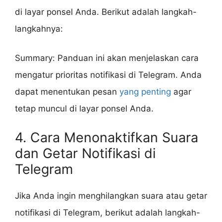
di layar ponsel Anda. Berikut adalah langkah-
langkahnya:
Summary: Panduan ini akan menjelaskan cara
mengatur prioritas notifikasi di Telegram. Anda
dapat menentukan pesan
yang penting
agar
tetap muncul di layar ponsel Anda.
4. Cara Menonaktifkan Suara
dan Getar Notifikasi di
Telegram
Jika Anda ingin menghilangkan suara atau getar
notifikasi di Telegram, berikut adalah langkah-