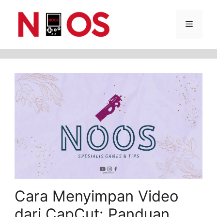
Skip
Menu
to
content
Cara Menyimpan Video
dari CapCut: Panduan