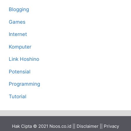
Blogging
Games
Internet
Komputer
Link Hoshino
Potensial
Programming
Tutorial
Hak Cipta © 2021
Noos.co.id
||
Disclaimer
||
Privacy