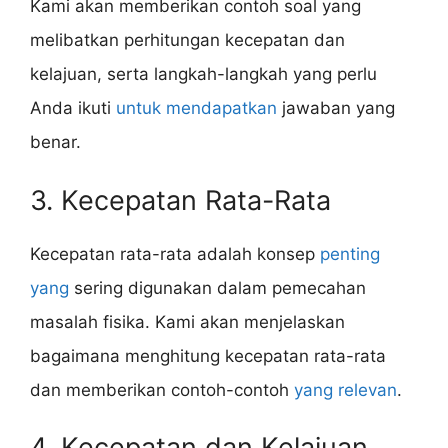
Kami akan memberikan contoh soal yang
melibatkan perhitungan kecepatan dan
kelajuan, serta langkah-langkah yang perlu
Anda ikuti
untuk mendapatkan
jawaban yang
benar.
3. Kecepatan Rata-Rata
Kecepatan rata-rata adalah konsep
penting
yang
sering digunakan dalam pemecahan
masalah fisika. Kami akan menjelaskan
bagaimana menghitung kecepatan rata-rata
dan memberikan contoh-contoh
yang relevan
.
4. Kecepatan dan Kelajuan