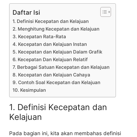
Daftar Isi
1. Definisi Kecepatan dan Kelajuan
2. Menghitung Kecepatan dan Kelajuan
3. Kecepatan Rata-Rata
4. Kecepatan dan Kelajuan Instan
5. Kecepatan dan Kelajuan Dalam Grafik
6. Kecepatan Dan Kelajuan Relatif
7. Berbagai Satuan Kecepatan dan Kelajuan
8. Kecepatan dan Kelajuan Cahaya
9. Contoh Soal Kecepatan dan Kelajuan
10. Kesimpulan
1. Definisi Kecepatan dan
Kelajuan
Pada bagian ini, kita akan membahas definisi