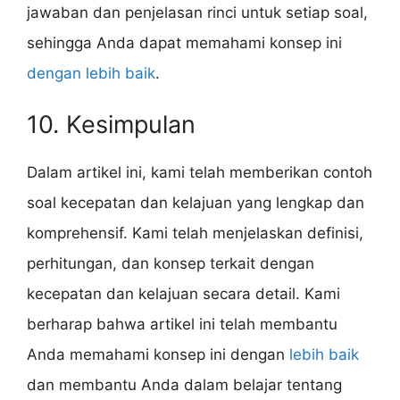
jawaban dan penjelasan rinci untuk setiap soal,
sehingga Anda dapat memahami konsep ini
dengan lebih baik
.
10. Kesimpulan
Dalam artikel ini, kami telah memberikan contoh
soal kecepatan dan kelajuan yang lengkap dan
komprehensif. Kami telah menjelaskan definisi,
perhitungan, dan konsep terkait dengan
kecepatan dan kelajuan secara detail. Kami
berharap bahwa artikel ini telah membantu
Anda memahami konsep ini dengan
lebih baik
dan membantu Anda dalam belajar tentang