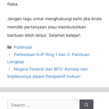
fisika.
Jangan ragu untuk menghubungi kami jika Anda
memiliki pertanyaan atau membutuhkan
bantuan lebih lanjut. Selamat belajar!
Categories
Potensial
Perbedaan KJP Ring 1 dan 2: Panduan
Lengkap
Negara Federal dan BFO: Konsep dan
Implikasinya dalam Perspektif Hukum
Search