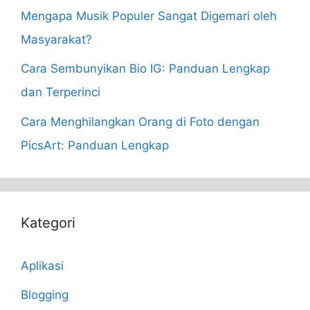
Mengapa Musik Populer Sangat Digemari oleh
Masyarakat?
Cara Sembunyikan Bio IG: Panduan Lengkap
dan Terperinci
Cara Menghilangkan Orang di Foto dengan
PicsArt: Panduan Lengkap
Kategori
Aplikasi
Blogging