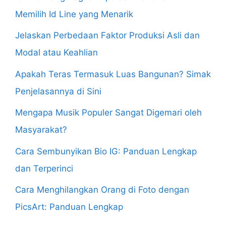
Memilih Id Line yang Menarik
Jelaskan Perbedaan Faktor Produksi Asli dan
Modal atau Keahlian
Apakah Teras Termasuk Luas Bangunan? Simak
Penjelasannya di Sini
Mengapa Musik Populer Sangat Digemari oleh
Masyarakat?
Cara Sembunyikan Bio IG: Panduan Lengkap
dan Terperinci
Cara Menghilangkan Orang di Foto dengan
PicsArt: Panduan Lengkap