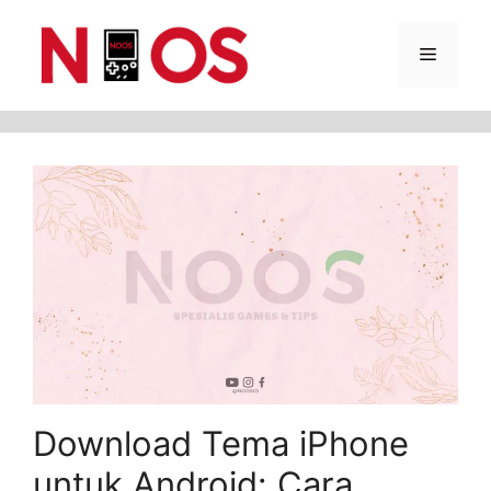
Skip
Menu
to
content
Download Tema iPhone
untuk Android: Cara