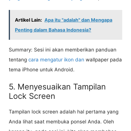
Artikel Lain:
Apa itu "adalah" dan Mengapa
Penting dalam Bahasa Indonesia?
Summary: Sesi ini akan memberikan panduan
tentang
cara mengatur ikon dan
wallpaper pada
tema iPhone untuk Android.
5. Menyesuaikan Tampilan
Lock Screen
Tampilan lock screen adalah hal pertama yang
Anda lihat saat membuka ponsel Anda. Oleh