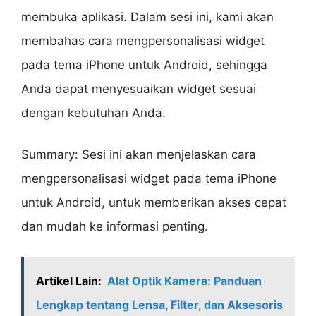
membuka aplikasi. Dalam sesi ini, kami akan
membahas cara mengpersonalisasi widget
pada tema iPhone untuk Android, sehingga
Anda dapat menyesuaikan widget sesuai
dengan kebutuhan Anda.
Summary: Sesi ini akan menjelaskan cara
mengpersonalisasi widget pada tema iPhone
untuk Android, untuk memberikan akses cepat
dan mudah ke informasi penting.
Artikel Lain:
Alat Optik Kamera: Panduan
Lengkap tentang Lensa, Filter, dan Aksesoris