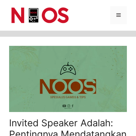
Skip
Menu
to
content
Invited Speaker Adalah:
Pentingnya Mendatangkan