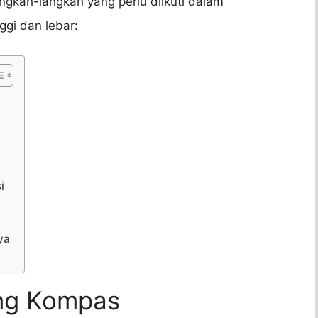
angkah-langkah yang perlu diikuti dalam
gi dan lebar:
i
ya
ang Kompas