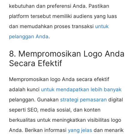
kebutuhan dan preferensi Anda. Pastikan
platform tersebut memiliki audiens yang luas
dan memudahkan proses transaksi
untuk
pelanggan Anda
.
8. Mempromosikan Logo Anda
Secara Efektif
Mempromosikan logo Anda secara efektif
adalah kunci
untuk mendapatkan lebih banyak
pelanggan. Gunakan
strategi pemasaran
digital
seperti SEO, media sosial, dan konten
berkualitas untuk meningkatkan visibilitas logo
Anda. Berikan informasi
yang jelas
dan menarik