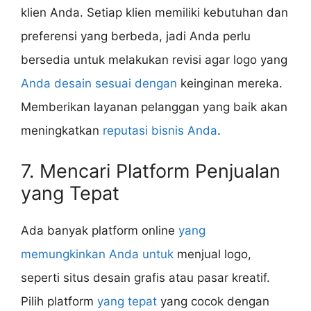
klien Anda. Setiap klien memiliki kebutuhan dan
preferensi yang berbeda, jadi Anda perlu
bersedia untuk melakukan revisi agar logo yang
Anda desain sesuai dengan
keinginan mereka.
Memberikan layanan pelanggan yang baik akan
meningkatkan
reputasi bisnis Anda
.
7. Mencari Platform Penjualan
yang Tepat
Ada banyak platform online
yang
memungkinkan Anda untuk
menjual logo,
seperti situs desain grafis atau pasar kreatif.
Pilih platform
yang tepat
yang cocok dengan