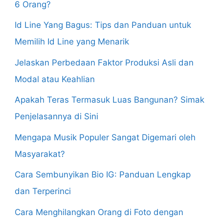
6 Orang?
Id Line Yang Bagus: Tips dan Panduan untuk
Memilih Id Line yang Menarik
Jelaskan Perbedaan Faktor Produksi Asli dan
Modal atau Keahlian
Apakah Teras Termasuk Luas Bangunan? Simak
Penjelasannya di Sini
Mengapa Musik Populer Sangat Digemari oleh
Masyarakat?
Cara Sembunyikan Bio IG: Panduan Lengkap
dan Terperinci
Cara Menghilangkan Orang di Foto dengan