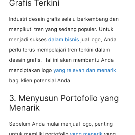
Grafis Terkini
Industri desain grafis selalu berkembang dan
mengikuti tren yang sedang populer. Untuk
menjadi sukses
dalam bisnis
jual logo, Anda
perlu terus mempelajari tren terkini dalam
desain grafis. Hal ini akan membantu Anda
menciptakan logo
yang relevan dan menarik
bagi klien potensial Anda.
3. Menyusun Portofolio yang
Menarik
Sebelum Anda mulai menjual logo, penting
untuk memiliki portofolio
yang menarik
yang