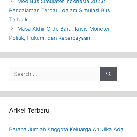
Mod Bus Simulator Indonesia 2023:
Pengalaman Terbaru dalam Simulasi Bus
Terbaik
Masa Akhir Orde Baru: Krisis Moneter,
Politik, Hukum, dan Kepercayaan
Search
for:
Arikel Terbaru
Berapa Jumlah Anggota Keluarga Ani Jika Ada