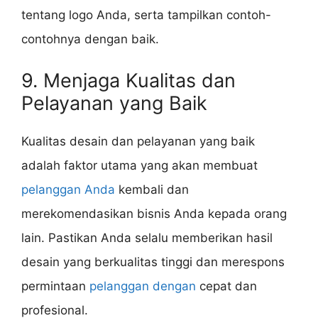
tentang logo Anda, serta tampilkan contoh-
contohnya dengan baik.
9. Menjaga Kualitas dan
Pelayanan yang Baik
Kualitas desain dan pelayanan yang baik
adalah faktor utama yang akan membuat
pelanggan Anda
kembali dan
merekomendasikan bisnis Anda kepada orang
lain. Pastikan Anda selalu memberikan hasil
desain yang berkualitas tinggi dan merespons
permintaan
pelanggan dengan
cepat dan
profesional.