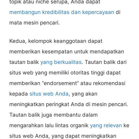
topik atau niche serupa, Anda dapat
membangun kredibilitas dan kepercayaan
di
mata mesin pencari.
Kedua, kelompok keanggotaan dapat
memberikan kesempatan untuk mendapatkan
tautan balik
yang berkualitas
. Tautan balik dari
situs web yang memiliki otoritas tinggi dapat
memberikan “endorsement” atau rekomendasi
kepada
situs web Anda
, yang akan
meningkatkan peringkat Anda di mesin pencari.
Tautan balik juga membantu dalam
mengarahkan lalu lintas organik
yang relevan
ke
situs web Anda, yang dapat meningkatkan