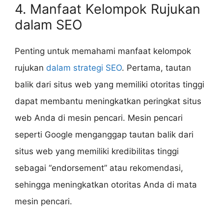
4. Manfaat Kelompok Rujukan
dalam SEO
Penting untuk memahami manfaat kelompok
rujukan
dalam strategi SEO
. Pertama, tautan
balik dari situs web yang memiliki otoritas tinggi
dapat membantu meningkatkan peringkat situs
web Anda di mesin pencari. Mesin pencari
seperti Google menganggap tautan balik dari
situs web yang memiliki kredibilitas tinggi
sebagai “endorsement” atau rekomendasi,
sehingga meningkatkan otoritas Anda di mata
mesin pencari.