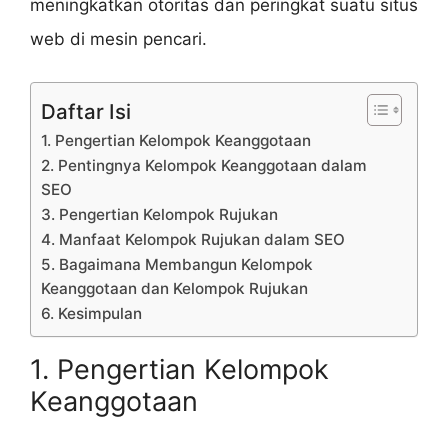
meningkatkan otoritas dan peringkat suatu situs
web di mesin pencari.
Daftar Isi
1. Pengertian Kelompok Keanggotaan
2. Pentingnya Kelompok Keanggotaan dalam
SEO
3. Pengertian Kelompok Rujukan
4. Manfaat Kelompok Rujukan dalam SEO
5. Bagaimana Membangun Kelompok
Keanggotaan dan Kelompok Rujukan
6. Kesimpulan
1. Pengertian Kelompok
Keanggotaan