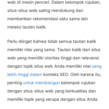
web di mesin pencari. Dalam kelompok rujukan,
situs-situs web saling mendukung dan
memberikan rekomendasi satu sama lain
melalui tautan balik.
Perlu diingat bahwa tidak semua tautan balik
memiliki nilai yang sama. Tautan balik dari situs
web yang memiliki otoritas tinggi dan relevansi
dengan topik situs web Anda memiliki nilai
yang
lebih tinggi dalam
konteks SEO. Oleh karena itu,
penting
untuk membangun
kelompok rujukan
dengan situs-situs web yang berkualitas dan
memiliki topik yang serupa dengan situs Anda.