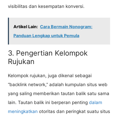
visibilitas dan kesempatan konversi.
Artikel Lain:
Cara Bermain Nonogram:
Panduan Lengkap untuk Pemula
3. Pengertian Kelompok
Rujukan
Kelompok rujukan, juga dikenal sebagai
“backlink network,” adalah kumpulan situs web
yang saling memberikan tautan balik satu sama
lain. Tautan balik ini berperan penting
dalam
meningkatkan
otoritas dan peringkat suatu situs